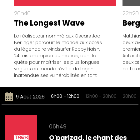
20h40
22h20
The Longest Wave
Berg
Le réalisateur nommé aux Oscars Joe
Matthia
Berlinger parcourt le monde aux côtés
deux av
du légendaire windsurfer Robby Naish,
premiers
24 fois champion du monde, dont la
Antarct
quête pour maîtriser les plus longues
deux at
vagues du monde révèle de façon
cette e
inattendue ses vulnérabilités en tant
que compétiteur, mentor et père.
9 Août 2026
6h00 - 12h00
12h00 - 20h00
20h00 
06h49
O'parizad, le chant des